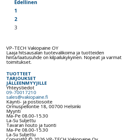
Edellinen
1
2
3
VP-TECH Vakiopaine OY
Laaja hitsausalan tuotevalikoima ja tuotteiden
hinta/laatusuhde on kilpailukykyinen. Nopeat ja varmat
toimitukset.
TUOTTEET
TARJOUKSET
JÄLLEENMYYJILLE
Yhteystiedot
09-70017210
sales@vakiopaine.fi
Käynti- ja postiosoite
Ormuspellontie 18, 00700 Helsinki
Myynti
Ma-Pe 08.00-15.30
La-Su Suljettu
Tavaran nouto ja tuonti
Ma-Pe 08.00-15.30
La-Su Suljettu
Copyright © 2026 VP-TECH Vakiopaine Oy