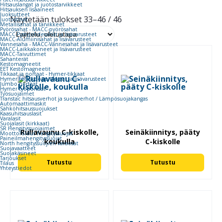
Hitsauslangat ja juotostarvikkeet
Hitsauksen lisäaineet
Juoksutteet
Näytetään tulokset 33–46 / 46
Juotostinat
Metallisahat ja tarvikkeet
Pyörösahat - MACC-pyörösahat
MACC-Pystyjohdesahat ja lisävarusteet
MACC-Alumiinisahat ja lisävarusteet
Vannesaha - MACC-Vannesahat ja lisävarusteet
MACC-Laikkakoneet ja lisävarusteet
MACC-Taivuttimet
Sahanterät
Kestomagneetit
EET Kestomagneetit
Tikkaat ja portaat - Hymer-tikkaat
Hymer teleskooppitikkaat ja lisävarusteet
Jumbo portaat
Hymer työportaat
Työsuojaimet
Transtac hitsausverhot ja suojaverhot / Lämpösuojakangas
Automaattimaskit
Sähköhitsaussuojukset
Kaasuhitsauslasit
Varalasit
Suojalasit (kirkkaat)
SR Hengityssuojaimet
Rullavaunu C-kiskolle,
Seinäkiinnitys, pääty
Moottoroidut hengityssuojat
Paineilmahengityssuojat
koukulla
C-kiskolle
North hengityssuojien varaosat
Suojavaatteet
Suojakäsineet
Tarjoukset
Tutustu
Tutustu
Tilaus
Yhteystiedot