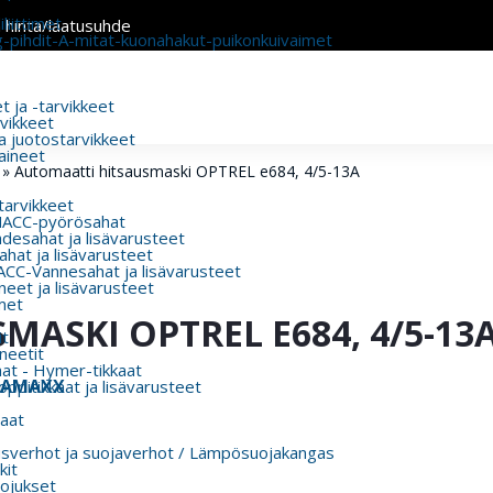
liittimet
n hinta/laatusuhde
g-pihdit-A-mitat-kuonahakut-puikonkuivaimet
 ja -tarvikkeet
rvikkeet
a juotostarvikkeet
aineet
»
Automaatti hitsausmaski OPTREL e684, 4/5-13A
 tarvikkeet
MACC-pyörösahat
esahat ja lisävarusteet
hat ja lisävarusteet
CC-Vannesahat ja lisävarusteet
eet ja lisävarusteet
met
ASKI OPTREL E684, 4/5-13
t
eetit
aat - Hymer-tikkaat
ORAMAXX
ppitikkaat ja lisävarusteet
aat
usverhot ja suojaverhot / Lämpösuojakangas
kit
ojukset