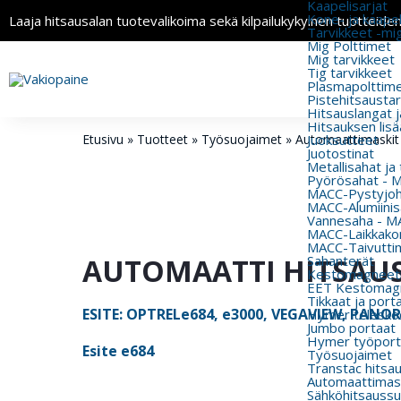
Kaapelisarjat
Kone- ja kaapeli
Laaja hitsausalan tuotevalikoima sekä kilpailukykyinen tuotteide
Tarvikkeet -mi
Mig Polttimet
Mig tarvikkeet
Tig tarvikkeet
Plasmapolttimet
Pistehitsausta
Hitsauslangat j
Hitsauksen lisä
Etusivu
»
Tuotteet
»
Työsuojaimet
»
Automaattimaskit
Juoksutteet
Juotostinat
Metallisahat ja
Pyörösahat - 
MACC-Pystyjohd
MACC-Alumiinisa
Vannesaha - MA
MACC-Laikkakon
MACC-Taivutti
AUTOMAATTI HITSAUSM
Sahanterät
Kestomagneeti
EET Kestomagn
Tikkaat ja port
ESITE: OPTRELe684, e3000, VEGAVIEW, PAN
Hymer teleskoo
Jumbo portaat
Hymer työport
Esite e684
Työsuojaimet
Transtac hitsa
Automaattimas
Sähköhitsaussu