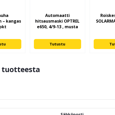
auha
Automaatti
Roiske
n – kangas
hitsausmaski OPTREL
SOLARMAT
 pkt
e650, 4/9-13 , musta
stu
Tutustu
Tu
ä tuotteesta
Sähköposti