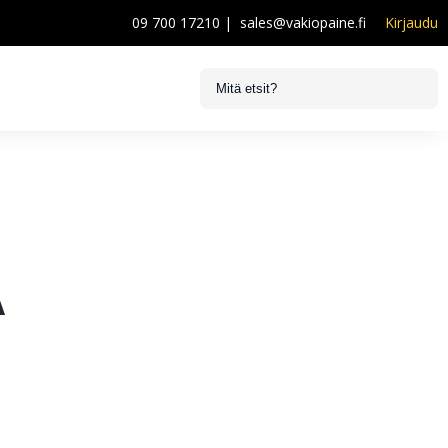
09 700 17210
|
sales@vakiopaine.fi
Kirjaudu
A