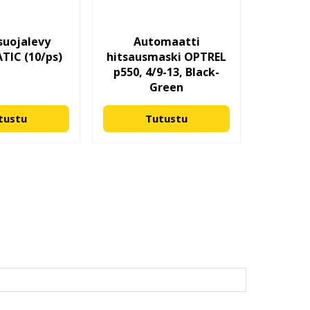
suojalevy
Automaatti
IC (10/ps)
hitsausmaski OPTREL
p550, 4/9-13, Black-
Green
tustu
Tutustu