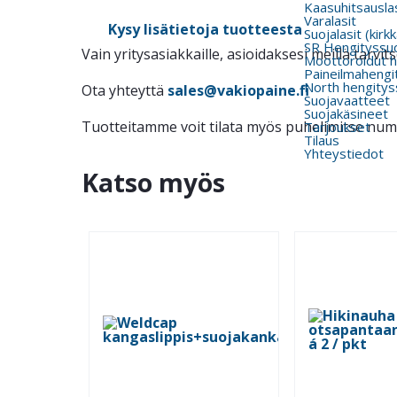
Kaasuhitsauslas
Varalasit
Kysy lisätietoja tuotteesta
Suojalasit (kirk
SR Hengityssu
Vain yritysasiakkaille, asioidaksesi meillä tarv
Moottoroidut h
Paineilmahengi
North hengitys
Ota yhteyttä
sales@vakiopaine.fi
Suojavaatteet
Suojakäsineet
Tuotteitamme voit tilata myös puhelimitse nu
Tarjoukset
Tilaus
Yhteystiedot
Katso myös