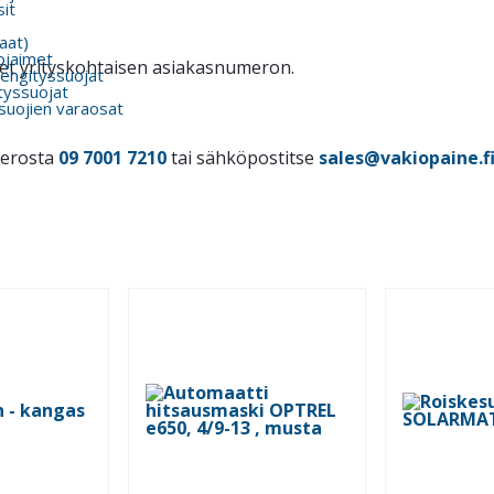
it
kaat)
ojaimet
itset yrityskohtaisen asiakasnumeron.
engityssuojat
tyssuojat
suojien varaosat
merosta
09 7001 7210
tai sähköpostitse
sales@vakiopaine.f