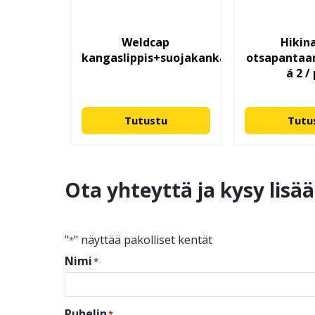
Weldcap
Hikin
kangaslippis+suojakankaat
otsapantaa
á 2 /
Tutustu
Tutu
Ota yhteyttä ja kysy lisä
"
" näyttää pakolliset kentät
*
Nimi
*
Puhelin
*