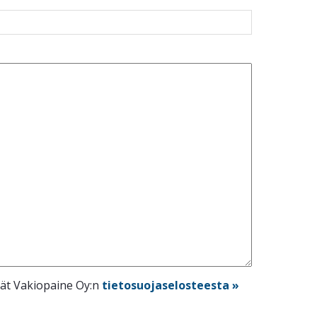
dät Vakiopaine Oy:n
tietosuojaselosteesta »