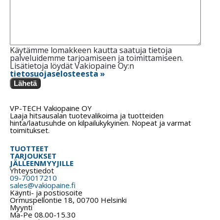
Käytämme lomakkeen kautta saatuja tietoja
palveluidemme tarjoamiseen ja toimittamiseen.
Lisätietoja löydät Vakiopaine Oy:n
tietosuojaselosteesta »
Lähetä
VP-TECH Vakiopaine OY
Laaja hitsausalan tuotevalikoima ja tuotteiden
hinta/laatusuhde on kilpailukykyinen. Nopeat ja varmat
toimitukset.
TUOTTEET
TARJOUKSET
JÄLLEENMYYJILLE
Yhteystiedot
09-70017210
sales@vakiopaine.fi
Käynti- ja postiosoite
Ormuspellontie 18, 00700 Helsinki
Myynti
Ma-Pe 08.00-15.30