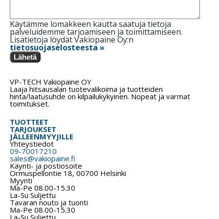
Käytämme lomakkeen kautta saatuja tietoja
palveluidemme tarjoamiseen ja toimittamiseen.
Lisätietoja löydät Vakiopaine Oy:n
tietosuojaselosteesta »
Lähetä
VP-TECH Vakiopaine OY
Laaja hitsausalan tuotevalikoima ja tuotteiden
hinta/laatusuhde on kilpailukykyinen. Nopeat ja varmat
toimitukset.
TUOTTEET
TARJOUKSET
JÄLLEENMYYJILLE
Yhteystiedot
09-70017210
sales@vakiopaine.fi
Käynti- ja postiosoite
Ormuspellontie 18, 00700 Helsinki
Myynti
Ma-Pe 08.00-15.30
La-Su Suljettu
Tavaran nouto ja tuonti
Ma-Pe 08.00-15.30
La-Su Suljettu