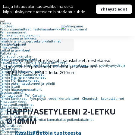
Laaja hitsausalan tuotevalikoima sekä
Yhteystiedot
kilpailukykyinen tuotteiden hinta/laatusuhde
Etusivu
Tuotteet
Kaasuhitsaus­laitteet, nestekaasu­tarvikkeet ja pullokärryt
Paineensäätimet
Painekellot ja suojakumit
Kaasuhitsaus ja leikkaus
Takatuli- ja iskusuojat sekä pikaliittimet
Kaasunsytyttimet
Hitsauspeilit
Letkut ja tarvikkeet
Pullokärryt
Pyörät pullokärryihin
Kaasuhitsauslaitepaketit
Etusivu
»
Tuotteet
»
Kaasuhitsaus­laitteet, nestekaasu­
Nestekaasu lämmitys ja leikkaus tarvikkeet
Hitsauskoneet, plasmaleikkauskoneet, laturit, savukaasuimurit, pyörityspöydät ja
tarvikkeet ja pullokärryt
»
Letkut ja tarvikkeet
»
Cleantech
Telwin MIG-hitsauskoneet
HAPPI/ASETYLEENI 2-letku Ø10mm
Telwin puikkohitsauskoneet
Telwin Plasmaleikkauskoneet
Telwin TIG-Hitsauskoneet
Telwin pistehitsauskoneet ja -pihdit
Telwin laturit
Telwin hitsausgeneraattorit
Savukaasuimurit
Pyörityspöydät - TW - Carpano
Telwin Tarvikkeet - Pyör.pöytä - vedenkiertolaitteet - Cleantech - kaukosäätimet
Hitsaustarvikkeet
Hitsauspuikonpitimet
Maadoituspuristimet
HAPPI/ASETYLEENI 2-LETKU
Sähköhitsauskaapelit
Kaapelisarjat
Kone- ja kaapeliliittimet
Ø10MM
Tarvikkeet -mig-pihdit-A-mitat-kuonahakut-puikonkuivaimet
Mig Polttimet
Mig tarvikkeet
Tig tarvikkeet
Plasmapolttimet ja -tarvikkeet
Kysy lisätietoja tuotteesta
Pistehitsaustarvikkeet