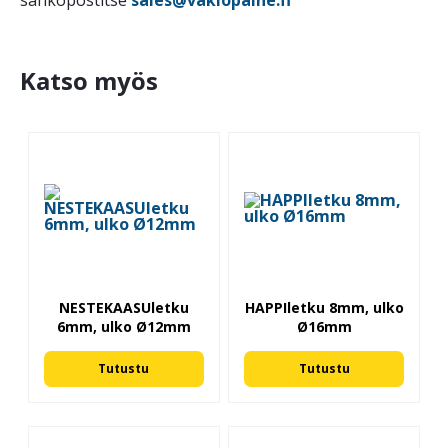
sähköpostitse
sales@vakiopaine.fi
Katso myös
NESTEKAASUletku
HAPPIletku 8mm, ulko
6mm, ulko Ø12mm
Ø16mm
Tutustu
Tutustu