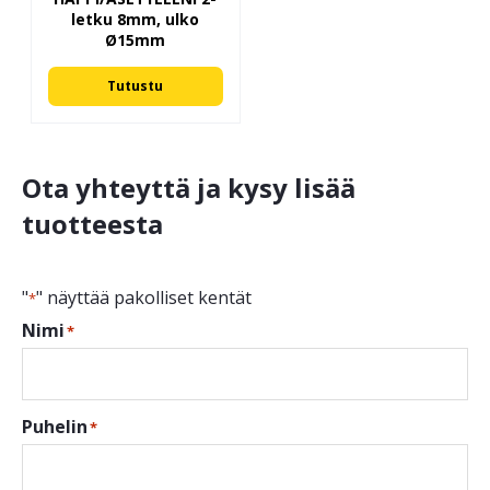
letku 8mm, ulko
Ø15mm
Tutustu
Ota yhteyttä ja kysy lisää
tuotteesta
"
" näyttää pakolliset kentät
*
Nimi
*
Puhelin
*