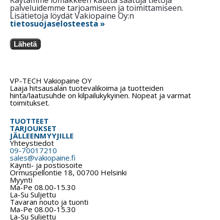
palveluidemme tarjoamiseen ja toimittamiseen.
Lisätietoja löydät Vakiopaine Oy:n
tietosuojaselosteesta »
Lähetä
VP-TECH Vakiopaine OY
Laaja hitsausalan tuotevalikoima ja tuotteiden
hinta/laatusuhde on kilpailukykyinen. Nopeat ja varmat
toimitukset.
TUOTTEET
TARJOUKSET
JÄLLEENMYYJILLE
Yhteystiedot
09-70017210
sales@vakiopaine.fi
Käynti- ja postiosoite
Ormuspellontie 18, 00700 Helsinki
Myynti
Ma-Pe 08.00-15.30
La-Su Suljettu
Tavaran nouto ja tuonti
Ma-Pe 08.00-15.30
La-Su Suljettu