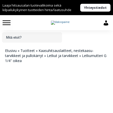
Laaja hitsausalan tuotevalikoima sekä
Yhteystiedot
kilpailukykyinen tuotteiden hinta/laatusuhde
Etusivu
»
Tuotteet
»
Kaasuhitsaus­laitteet, nestekaasu­
tarvikkeet ja pullokärryt
»
Letkut ja tarvikkeet
»
Letkumutteri G
1/4″ oikea