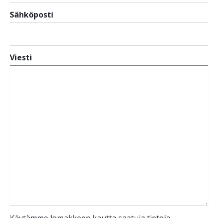
Sähköposti
Viesti
Käytämme lomakkeen kautta saatuja tietoja