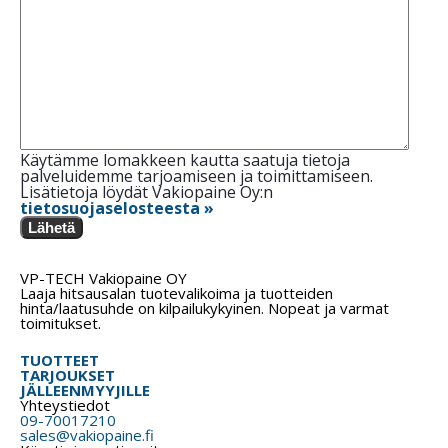
Käytämme lomakkeen kautta saatuja tietoja
palveluidemme tarjoamiseen ja toimittamiseen.
Lisätietoja löydät Vakiopaine Oy:n
tietosuojaselosteesta »
Lähetä
VP-TECH Vakiopaine OY
Laaja hitsausalan tuotevalikoima ja tuotteiden
hinta/laatusuhde on kilpailukykyinen. Nopeat ja varmat
toimitukset.
TUOTTEET
TARJOUKSET
JÄLLEENMYYJILLE
Yhteystiedot
09-70017210
sales@vakiopaine.fi