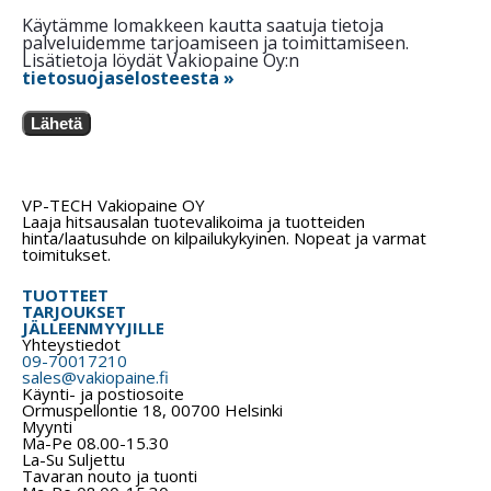
Käytämme lomakkeen kautta saatuja tietoja
palveluidemme tarjoamiseen ja toimittamiseen.
Lisätietoja löydät Vakiopaine Oy:n
tietosuojaselosteesta »
Lähetä
VP-TECH Vakiopaine OY
Laaja hitsausalan tuotevalikoima ja tuotteiden
hinta/laatusuhde on kilpailukykyinen. Nopeat ja varmat
toimitukset.
TUOTTEET
TARJOUKSET
JÄLLEENMYYJILLE
Yhteystiedot
09-70017210
sales@vakiopaine.fi
Käynti- ja postiosoite
Ormuspellontie 18, 00700 Helsinki
Myynti
Ma-Pe 08.00-15.30
La-Su Suljettu
Tavaran nouto ja tuonti