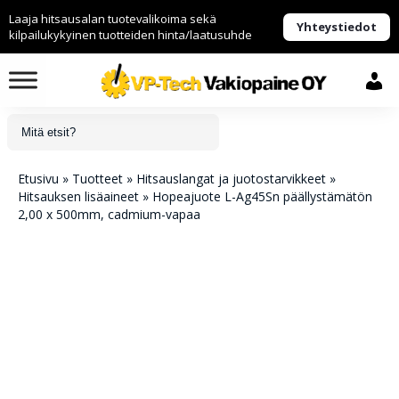
Laaja hitsausalan tuotevalikoima sekä
Yhteystiedot
kilpailukykyinen tuotteiden hinta/laatusuhde
Etusivu
»
Tuotteet
»
Hitsauslangat ja juotostarvikkeet
»
Hitsauksen lisäaineet
»
Hopeajuote L-Ag45Sn päällystämätön
2,00 x 500mm, cadmium-vapaa