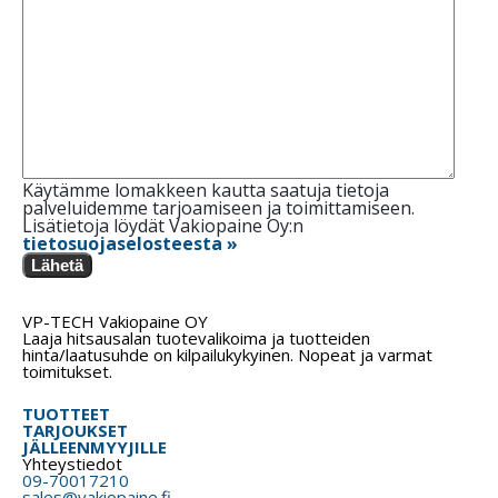
Käytämme lomakkeen kautta saatuja tietoja
palveluidemme tarjoamiseen ja toimittamiseen.
Lisätietoja löydät Vakiopaine Oy:n
tietosuojaselosteesta »
Lähetä
VP-TECH Vakiopaine OY
Laaja hitsausalan tuotevalikoima ja tuotteiden
hinta/laatusuhde on kilpailukykyinen. Nopeat ja varmat
toimitukset.
TUOTTEET
TARJOUKSET
JÄLLEENMYYJILLE
Yhteystiedot
09-70017210
sales@vakiopaine.fi