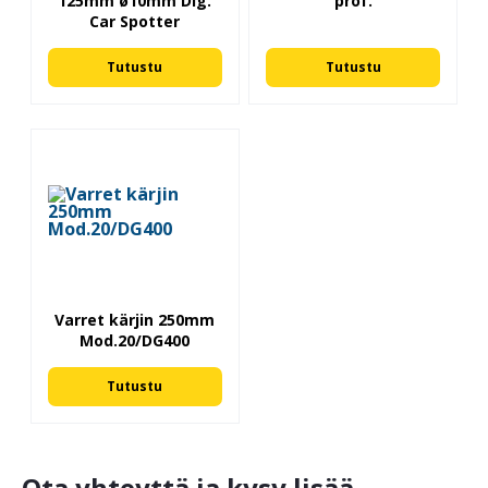
125mm ø10mm Dig.
prof.
Car Spotter
Tutustu
Tutustu
Varret kärjin 250mm
Mod.20/DG400
Tutustu
Ota yhteyttä ja kysy lisää