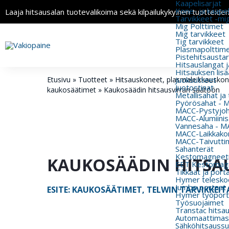
Kaapelisarjat
Kone- ja kaapeli
Laaja hitsausalan tuotevalikoima sekä kilpailukykyinen tuotteide
Tarvikkeet -mi
Mig Polttimet
Mig tarvikkeet
Tig tarvikkeet
Plasmapolttimet
Pistehitsausta
Hitsauslangat j
Hitsauksen lisä
Etusivu
»
Tuotteet
»
Hitsauskoneet, plasmaleikkauskonee
Juoksutteet
Juotostinat
kaukosäätimet
»
Kaukosäädin hitsausvirran säätöön
Metallisahat ja
Pyörösahat - 
MACC-Pystyjohd
MACC-Alumiinisa
Vannesaha - MA
MACC-Laikkakon
MACC-Taivutti
Sahanterät
Kestomagneeti
KAUKOSÄÄDIN HITSA
EET Kestomagn
Tikkaat ja port
Hymer teleskoo
Jumbo portaat
ESITE: KAUKOSÄÄTIMET, TELWIN TARVIKKEIT
Hymer työport
Työsuojaimet
Transtac hitsa
Automaattimas
Sähköhitsaussu