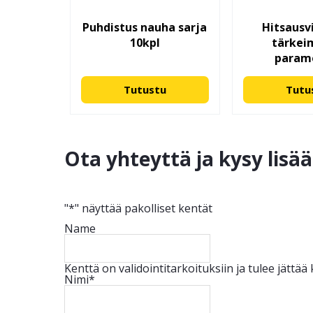
Puhdistus nauha sarja
Hitsausvi
10kpl
tärke
param
Tutustu
Tutu
Ota yhteyttä ja kysy lisä
"
*
" näyttää pakolliset kentät
Name
Kenttä on validointitarkoituksiin ja tulee jättä
Nimi
*