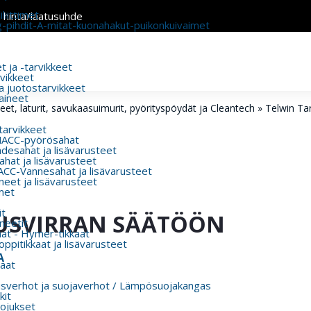
liittimet
n hinta/laatusuhde
g-pihdit-A-mitat-kuonahakut-puikonkuivaimet
 ja -tarvikkeet
rvikkeet
a juotostarvikkeet
aineet
t, laturit, savukaasuimurit, pyörityspöydät ja Cleantech
»
Telwin Tar
 tarvikkeet
MACC-pyörösahat
esahat ja lisävarusteet
hat ja lisävarusteet
CC-Vannesahat ja lisävarusteet
eet ja lisävarusteet
met
t
USVIRRAN SÄÄTÖÖN
eetit
aat - Hymer-tikkaat
ppitikkaat ja lisävarusteet
A
aat
usverhot ja suojaverhot / Lämpösuojakangas
kit
ojukset