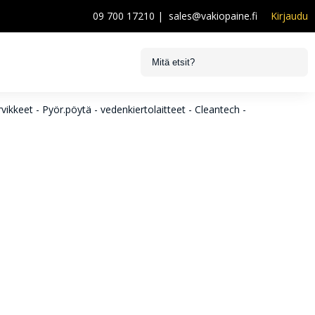
09 700 17210
|
sales@vakiopaine.fi
Kirjaudu
vikkeet - Pyör.pöytä - vedenkiertolaitteet - Cleantech -