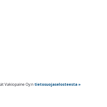
dät Vakiopaine Oy:n
tietosuojaselosteesta »