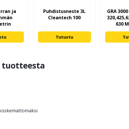
rran ja
Puhdistusneste 3L
GRA 3000 
immän
Cleantech 100
320,425,6
etrin
630 M
stu
Tutustu
Tu
ä tuotteesta
ä koskemattomaksi.