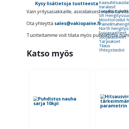
Kaasuhitsauslas
Kysy lisätietoja tuotteesta
Varalasit
Suojalasit (kirk
Vain yritysasiakkaille, asioidaksesi meillä tarv
SR Hengityssu
Moottoroidut h
Ota yhteyttä
sales@vakiopaine.fi
Paineilmahengi
North hengitys
Suojavaatteet
Tuotteitamme voit tilata myös puhelimitse nu
Suojakäsineet
Tarjoukset
Tilaus
Yhteystiedot
Katso myös