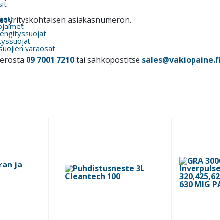
it
kaat)
itset yrityskohtaisen asiakasnumeron.
ojaimet
engityssuojat
tyssuojat
suojien varaosat
merosta
09 7001 7210
tai sähköpostitse
sales@vakiopaine.f