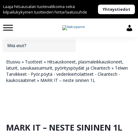
Laaja hitsausalan tuotevalikoima sekä
Yhteystiedot
kilpailukykyinen tuotteiden hinta/laatusuhde
Etusivu
»
Tuotteet
»
Hitsauskoneet, plasmaleikkauskoneet,
laturit, savukaasuimurit, pyörityspöydät ja Cleantech
»
Telwin
Tarvikkeet - Pyör.pöytä - vedenkiertolaitteet - Cleantech -
kaukosäätimet
»
MARK IT – neste sininen 1L
MARK IT – NESTE SININEN 1L