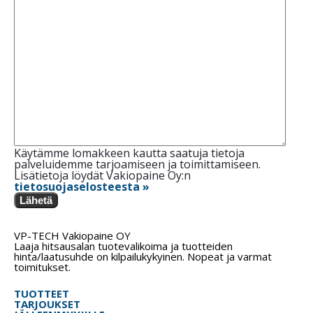
Käytämme lomakkeen kautta saatuja tietoja
palveluidemme tarjoamiseen ja toimittamiseen.
Lisätietoja löydät Vakiopaine Oy:n
tietosuojaselosteesta »
Lähetä
VP-TECH Vakiopaine OY
Laaja hitsausalan tuotevalikoima ja tuotteiden
hinta/laatusuhde on kilpailukykyinen. Nopeat ja varmat
toimitukset.
TUOTTEET
TARJOUKSET