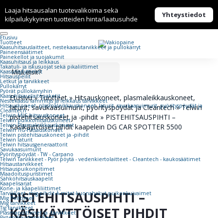
Laaja hitsausalan tuotevalikoima sekä
Yhteystiedot
kilpailukykyinen tuotteiden hinta/laatusuhde
Etusivu
Tuotteet
Kaasuhitsaus­laitteet, nestekaasu­tarvikkeet ja pullokärryt
Paineensäätimet
Painekellot ja suojakumit
Kaasuhitsaus ja leikkaus
Takatuli- ja iskusuojat sekä pikaliittimet
Kaasunsytyttimet
Hitsauspeilit
Letkut ja tarvikkeet
Pullokärryt
Pyörät pullokärryihin
Kaasuhitsauslaitepaketit
Etusivu
»
Tuotteet
»
Hitsauskoneet, plasmaleikkauskoneet,
Nestekaasu lämmitys ja leikkaus tarvikkeet
Hitsauskoneet, plasmaleikkauskoneet, laturit, savukaasuimurit, pyörityspöydät ja
laturit, savukaasuimurit, pyörityspöydät ja Cleantech
»
Telwin
Cleantech
Telwin MIG-hitsauskoneet
pistehitsauskoneet ja -pihdit
»
PISTEHITSAUSPIHTI –
Telwin puikkohitsauskoneet
Telwin Plasmaleikkauskoneet
Käsikäyttöiset pihdit kaapelein DG CAR SPOTTER 5500
Telwin TIG-Hitsauskoneet
Telwin pistehitsauskoneet ja -pihdit
Telwin laturit
Telwin hitsausgeneraattorit
Savukaasuimurit
Pyörityspöydät - TW - Carpano
Telwin Tarvikkeet - Pyör.pöytä - vedenkiertolaitteet - Cleantech - kaukosäätimet
Hitsaustarvikkeet
Hitsauspuikonpitimet
Maadoituspuristimet
Sähköhitsauskaapelit
Kaapelisarjat
Kone- ja kaapeliliittimet
PISTEHITSAUSPIHTI –
Tarvikkeet -mig-pihdit-A-mitat-kuonahakut-puikonkuivaimet
Mig Polttimet
Mig tarvikkeet
KÄSIKÄYTTÖISET PIHDIT
Tig tarvikkeet
Plasmapolttimet ja -tarvikkeet
Pistehitsaustarvikkeet