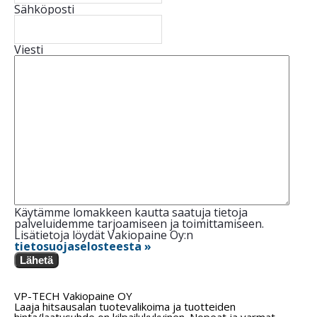
Sähköposti
Viesti
Käytämme lomakkeen kautta saatuja tietoja
palveluidemme tarjoamiseen ja toimittamiseen.
Lisätietoja löydät Vakiopaine Oy:n
tietosuojaselosteesta »
Lähetä
VP-TECH Vakiopaine OY
Laaja hitsausalan tuotevalikoima ja tuotteiden