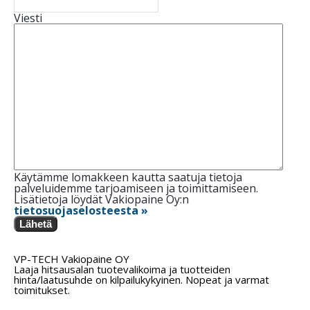
Viesti
Käytämme lomakkeen kautta saatuja tietoja
palveluidemme tarjoamiseen ja toimittamiseen.
Lisätietoja löydät Vakiopaine Oy:n
tietosuojaselosteesta »
Lähetä
VP-TECH Vakiopaine OY
Laaja hitsausalan tuotevalikoima ja tuotteiden
hinta/laatusuhde on kilpailukykyinen. Nopeat ja varmat
toimitukset.