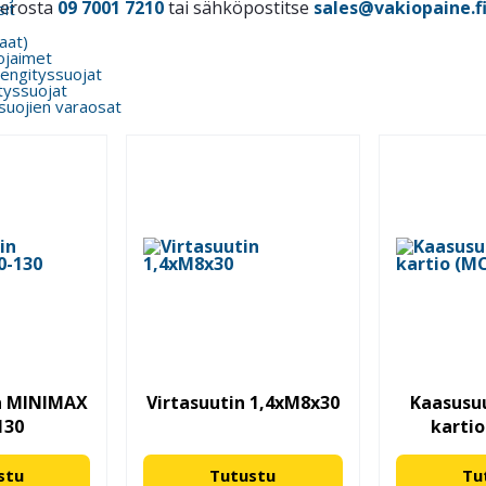
merosta
09 7001 7210
tai sähköpostitse
sales@vakiopaine.f
it
kaat)
ojaimet
engityssuojat
tyssuojat
suojien varaosat
n MINIMAX
Virtasuutin 1,4xM8x30
Kaasusuu
130
kartio
stu
Tutustu
Tu