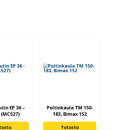
i
tin EP 36 –
Poltinkaula TM 150-
 (MC527)
183, Bimax 152
tustu
Tutustu