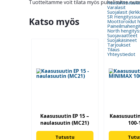
Tuotteitamme voit tilata myös puhelimitse nu
Kaasuhitsauslas
Varalasit
Suojalasit (kirk
SR Hengityssu
Katso myös
Moottoroidut h
Paineilmahengi
North hengitys
Suojavaatteet
Suojakäsineet
Tarjoukset
Tilaus
Yhteystiedot
Kaasusuutin EP 15 –
Kaasusuuti
naulasuutin (MC21)
100-
Tutustu
Tutu