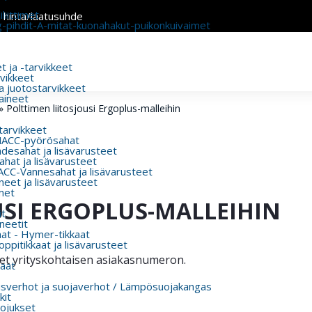
liittimet
n hinta/laatusuhde
g-pihdit-A-mitat-kuonahakut-puikonkuivaimet
 ja -tarvikkeet
rvikkeet
a juotostarvikkeet
aineet
»
Polttimen liitosjousi Ergoplus-malleihin
 tarvikkeet
MACC-pyörösahat
esahat ja lisävarusteet
hat ja lisävarusteet
CC-Vannesahat ja lisävarusteet
eet ja lisävarusteet
met
USI ERGOPLUS-MALLEIHIN
t
eetit
aat - Hymer-tikkaat
ppitikkaat ja lisävarusteet
itset yrityskohtaisen asiakasnumeron.
aat
usverhot ja suojaverhot / Lämpösuojakangas
kit
ojukset