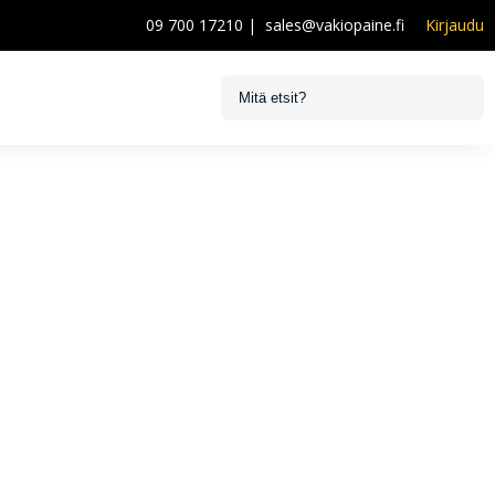
09 700 17210
|
sales@vakiopaine.fi
Kirjaudu