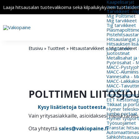
Kaapelisarjat
Kone- ja kaapeli
Laaja hitsausalan tuotevalikoima sekä kilpailukykyinen tuotteide
Tarvikkeet -mi
Mig Polttimet
Mig tarvikkeet
Tig tarvikkeet
Plasmapolttimet
Pistehitsausta
Hitsauslangat j
Hitsauksen lisä
Etusivu
»
Tuotteet
»
Hitsaustarvikkeet
»
Juoksutteet
Mig tarvikkeet
Juotostinat
Metallisahat ja
Pyörösahat - 
MACC-Pystyjohd
MACC-Alumiinisa
Vannesaha - MA
MACC-Laikkakon
MACC-Taivutti
POLTTIMEN LIITOSJO
Sahanterät
Kestomagneeti
EET Kestomagn
Tikkaat ja port
Kysy lisätietoja tuotteesta
Hymer teleskoo
Jumbo portaat
Vain yritysasiakkaille, asioidaksesi meillä tarv
Hymer työport
Työsuojaimet
Transtac hitsa
Ota yhteyttä
sales@vakiopaine.fi
Automaattimas
Sähköhitsaussu