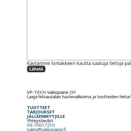
Käytämme lomakkeen kautta saatuja tietoja pal
Lähetä
VP-TECH Vakiopaine OY
Laaja hitsausalan tuotevalikoima ja tuotteiden hinta
TUOTTEET
TARJOUKSET
JÄLLEENMYYJILLE
Yhteystiedot
09-70017210
sales@vakiopaine.fi