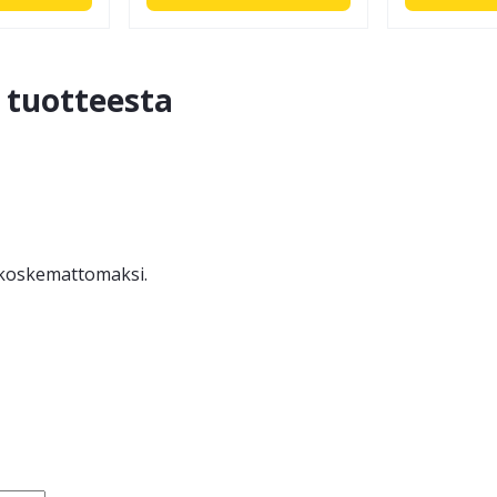
ä tuotteesta
ä koskemattomaksi.