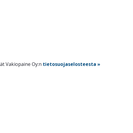
dät Vakiopaine Oy:n
tietosuojaselosteesta »