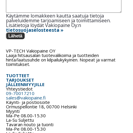
Käytämme lomakkeen kautta saatuja tietoja
palveluidemme tarjoamiseen ja toimittamiseen.
Lisätietoja löydät Vakiopaine Oy:n
tietosuojaselosteesta »
Lähetä
VP-TECH Vakiopaine OY
Laaja hitsausalan tuotevalikoima ja tuotteiden
hinta/laatusuhde on kilpailukykyinen. Nopeat ja varmat
toimitukset.
TUOTTEET
TARJOUKSET
JÄLLEENMYYJILLE
Yhteystiedot
09-70017210
sales@vakiopaine.fi
Käynti- ja postiosoite
Ormuspellontie 18, 00700 Helsinki
Myynti
Ma-Pe 08.00-15.30
La-Su Suljettu
Tavaran nouto ja tuonti
Ma-Pe 08.00-15.30