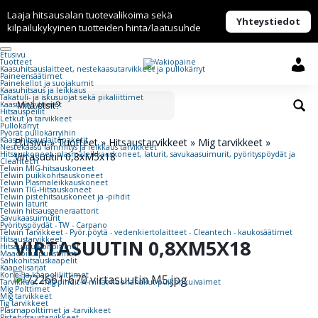
Laaja hitsausalan tuotevalikoima sekä
Yhteystiedot
kilpailukykyinen tuotteiden hinta/laatusuhde
Etusivu
Tuotteet
Kaasuhitsaus­laitteet, nestekaasu­tarvikkeet ja pullokärryt
Paineensäätimet
Painekellot ja suojakumit
Kaasuhitsaus ja leikkaus
Takatuli- ja iskusuojat sekä pikaliittimet
Kaasunsytyttimet
Hitsauspeilit
Letkut ja tarvikkeet
Pullokärryt
Pyörät pullokärryihin
Kaasuhitsauslaitepaketit
Etusivu
»
Tuotteet
»
Hitsaustarvikkeet
»
Mig tarvikkeet
»
Nestekaasu lämmitys ja leikkaus tarvikkeet
Hitsauskoneet, plasmaleikkauskoneet, laturit, savukaasuimurit, pyörityspöydät ja
Virtasuutin 0,8xM5x18
Cleantech
Telwin MIG-hitsauskoneet
Telwin puikkohitsauskoneet
Telwin Plasmaleikkauskoneet
Telwin TIG-Hitsauskoneet
Telwin pistehitsauskoneet ja -pihdit
Telwin laturit
Telwin hitsausgeneraattorit
Savukaasuimurit
Pyörityspöydät - TW - Carpano
Telwin Tarvikkeet - Pyör.pöytä - vedenkiertolaitteet - Cleantech - kaukosäätimet
Hitsaustarvikkeet
VIRTASUUTIN 0,8XM5X18
Hitsauspuikonpitimet
Maadoituspuristimet
Sähköhitsauskaapelit
Kaapelisarjat
Kone- ja kaapeliliittimet
Tarvikkeet -mig-pihdit-A-mitat-kuonahakut-puikonkuivaimet
Mig Polttimet
Mig tarvikkeet
Tig tarvikkeet
Plasmapolttimet ja -tarvikkeet
Pistehitsaustarvikkeet