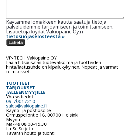
Käytämme lomakkeen kautta saatuja tietoja
palveluidemme tarjoamiseen ja toimittamiseen.
Lisätietoja löydät Vakiopaine Oy:n
tietosuojaselosteesta »
Lähetä
VP-TECH Vakiopaine OY
Laaja hitsausalan tuotevalikoima ja tuotteiden
hinta/laatusuhde on kilpailukykyinen. Nopeat ja varmat
toimitukset.
TUOTTEET
TARJOUKSET
JÄLLEENMYYJILLE
Yhteystiedot
09-70017210
sales@vakiopaine.fi
Käynti- ja postiosoite
Ormuspellontie 18, 00700 Helsinki
Myynti
Ma-Pe 08.00-15.30
La-Su Suljettu
Tavaran nouto ja tuonti