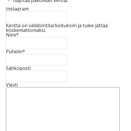
"
*
" näyttää pakolliset kentät
Instagram
Kenttä on validointitarkoituksiin ja tulee jättää
koskemattomaksi.
Nimi
*
Puhelin
*
Sähköposti
Viesti