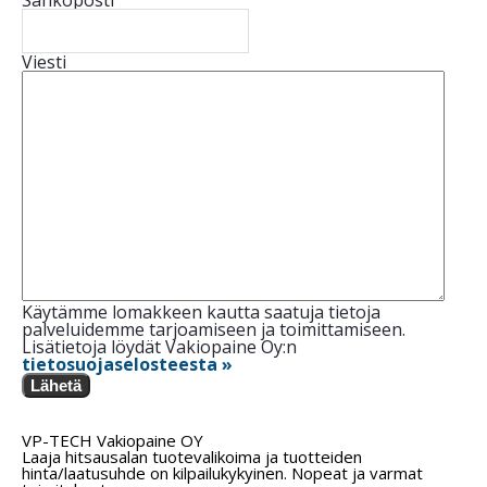
Sähköposti
Viesti
Käytämme lomakkeen kautta saatuja tietoja
palveluidemme tarjoamiseen ja toimittamiseen.
Lisätietoja löydät Vakiopaine Oy:n
tietosuojaselosteesta »
Lähetä
VP-TECH Vakiopaine OY
Laaja hitsausalan tuotevalikoima ja tuotteiden
hinta/laatusuhde on kilpailukykyinen. Nopeat ja varmat