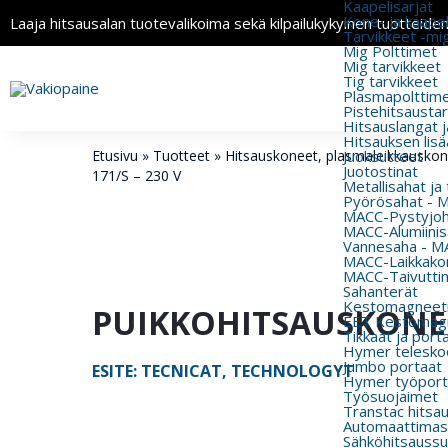
Kaapelisarjat
Kone- ja kaapeli
Laaja hitsausalan tuotevalikoima sekä kilpailukykyinen tuotteide
Tarvikkeet -mi
Mig Polttimet
Mig tarvikkeet
Tig tarvikkeet
Plasmapolttimet
Pistehitsausta
Hitsauslangat j
Hitsauksen lisä
Etusivu
»
Tuotteet
»
Hitsauskoneet, plasmaleikkauskonee
Juoksutteet
Juotostinat
171/S – 230 V
Metallisahat ja
Pyörösahat - 
MACC-Pystyjohd
MACC-Alumiinisa
Vannesaha - MA
MACC-Laikkakon
MACC-Taivutti
Sahanterät
Kestomagneeti
PUIKKOHITSAUSKONE – 
EET Kestomagn
Tikkaat ja port
Hymer teleskoo
Jumbo portaat
ESITE: TECNICAT, TECHNOLOGYT
Hymer työport
Työsuojaimet
Transtac hitsa
Automaattimas
Sähköhitsaussu