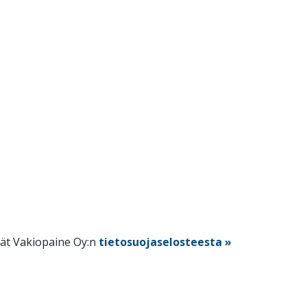
dät Vakiopaine Oy:n
tietosuojaselosteesta »