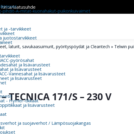
liittimet
n hinta/laatusuhde
g-pihdit-A-mitat-kuonahakut-puikonkuivaimet
 ja -tarvikkeet
rvikkeet
a juotostarvikkeet
aineet
t, laturit, savukaasuimurit, pyörityspöydät ja Cleantech
»
Telwin pu
 tarvikkeet
MACC-pyörösahat
esahat ja lisävarusteet
hat ja lisävarusteet
CC-Vannesahat ja lisävarusteet
eet ja lisävarusteet
met
t
TECNICA 171/S – 230 V
eetit
aat - Hymer-tikkaat
ppitikkaat ja lisävarusteet
aat
usverhot ja suojaverhot / Lämpösuojakangas
kit
ojukset