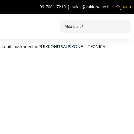
09 700 17210
|
sales@vakiopaine.fi
Kirjaudu
ikkohitsauskoneet
»
PUIKKOHITSAUSKONE – TECNICA