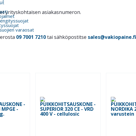
it
kaat)
itset yrityskohtaisen asiakasnumeron.
ojaimet
engityssuojat
tyssuojat
suojien varaosat
merosta
09 7001 7210
tai sähköpostitse
sales@vakiopaine.f