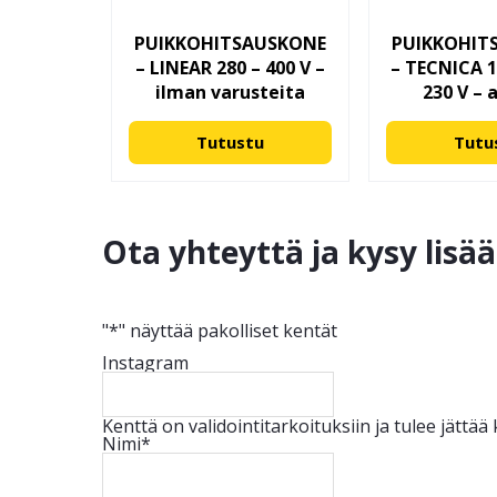
PUIKKOHITSAUSKONE
PUIKKOHIT
– LINEAR 280 – 400 V –
– TECNICA 
ilman varusteita
230 V – 
Tutustu
Tutu
Ota yhteyttä ja kysy lisä
"
*
" näyttää pakolliset kentät
Instagram
Kenttä on validointitarkoituksiin ja tulee jättä
Nimi
*