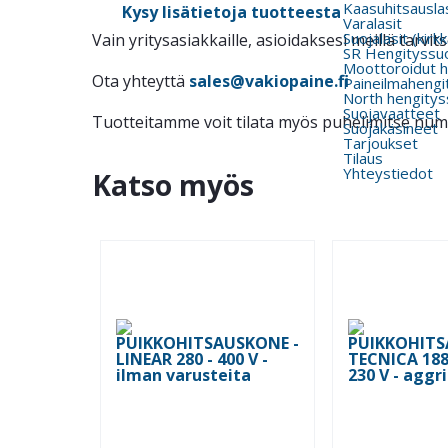
Kaasuhitsauslas
Kysy lisätietoja tuotteesta
Varalasit
Suojalasit (kirk
Vain yritysasiakkaille, asioidaksesi meillä tarv
SR Hengityssu
Moottoroidut h
Ota yhteyttä
sales@vakiopaine.fi
Paineilmahengi
North hengitys
Suojavaatteet
Tuotteitamme voit tilata myös puhelimitse nu
Suojakäsineet
Tarjoukset
Tilaus
Yhteystiedot
Katso myös