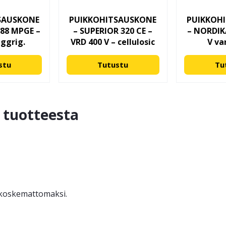
SAUSKONE
PUIKKOHITSAUSKONE
PUIKKOH
188 MPGE –
– SUPERIOR 320 CE –
– NORDIKA
aggrig.
VRD 400 V – cellulosic
V va
stu
Tutustu
Tu
ä tuotteesta
ä koskemattomaksi.