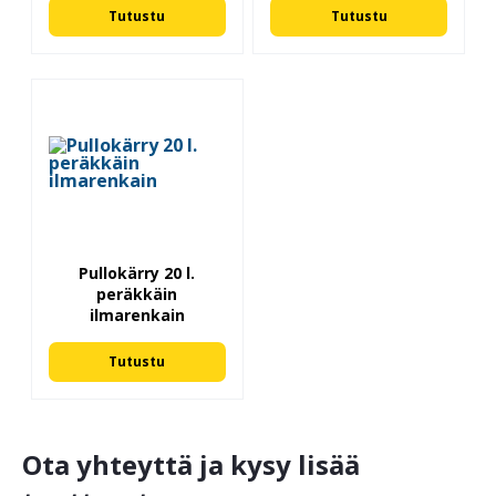
Tutustu
Tutustu
Pullokärry 20 l.
peräkkäin
ilmarenkain
Tutustu
Ota yhteyttä ja kysy lisää