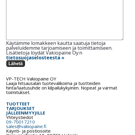
Käytämme lomakkeen kautta saatuja tietoja
palveluidemme tarjoamiseen ja toimittamiseen.
Lisätietoja löydät Vakiopaine Oy:n
tietosuojaselosteesta »
Lähetä
VP-TECH Vakiopaine OY
Laaja hitsausalan tuotevalikoima ja tuotteiden
hinta/laatusuhde on kilpailukykyinen. Nopeat ja varmat
toimitukset.
TUOTTEET
TARJOUKSET
JÄLLEENMYYJILLE
Yhteystiedot
09-70017210
sales@vakiopaine.fi
Käynti- ja postiosoite