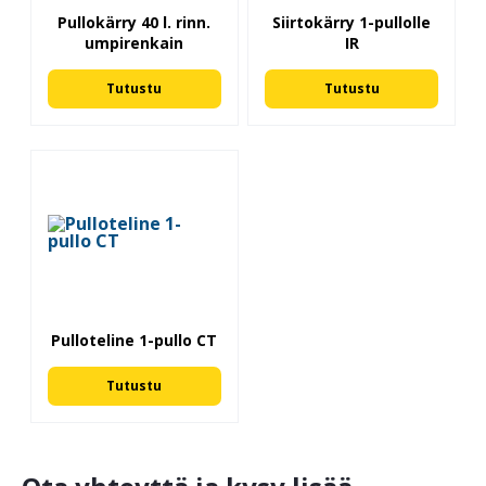
Pullokärry 40 l. rinn.
Siirtokärry 1-pullolle
umpirenkain
IR
Tutustu
Tutustu
Pulloteline 1-pullo CT
Tutustu