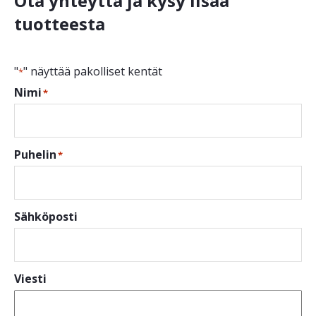
Ota yhteyttä ja kysy lisää
tuotteesta
"
" näyttää pakolliset kentät
*
Nimi
*
Puhelin
*
Sähköposti
Viesti