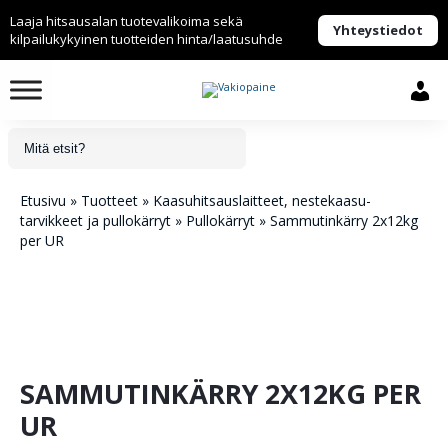
Laaja hitsausalan tuotevalikoima sekä
Yhteystiedot
kilpailukykyinen tuotteiden hinta/laatusuhde
Etusivu
»
Tuotteet
»
Kaasuhitsaus­laitteet, nestekaasu­
tarvikkeet ja pullokärryt
»
Pullokärryt
»
Sammutinkärry 2x12kg
per UR
SAMMUTINKÄRRY 2X12KG PER
UR