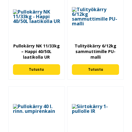
Pullokärry NK 11/33kg
Tulityökärry 6/12kg
– Happi 40/50L
sammuttimille PU-
laatikolla UR
malli
Tutustu
Tutustu