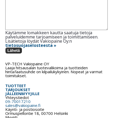
Käytämme lomakkeen kautta saatuja tietoja
palveluidemme tarjoamiseen ja toimittamiseen.
Lisätietoja löydät Vakiopaine Oy:n
tietosuojaselosteesta »
Lähetä
VP-TECH Vakiopaine OY
Laaja hitsausalan tuotevalikoima ja tuotteiden
hinta/laatusuhde on kilpailukykyinen. Nopeat ja varmat
toimitukset.
TUOTTEET
TARJOUKSET
JÄLLEENMYYJILLE
Yhteystiedot
09-70017210
sales@vakiopaine.fi
Käynti- ja postiosoite
Ormuspellontie 18, 00700 Helsinki
Myynti