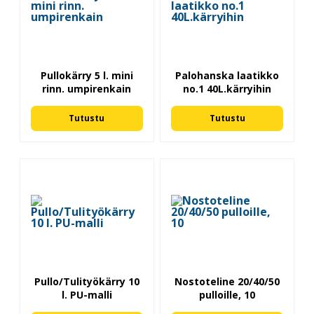
Pullokärry 5 l. mini
Palohanska laatikko
rinn. umpirenkain
no.1 40L.kärryihin
Tutustu
Tutustu
Pullo/Tulityökärry 10
Nostoteline 20/40/50
l. PU-malli
pulloille, 10