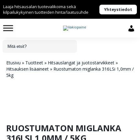
Laaja hitsausalan tuotevalikoima sekä
Yhteystiedot
kilpailukykyinen tuotteiden hinta/laatusuhde
Etusivu
»
Tuotteet
»
Hitsauslangat ja juotostarvikkeet
»
Hitsauksen lisäaineet
»
Ruostumaton miglanka 316LSi 1,0mm /
5kg
RUOSTUMATON MIGLANKA
316LSI 1,0MM / 5KG