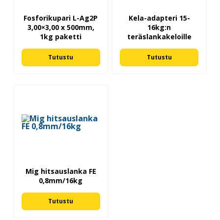
Fosforikupari L-Ag2P
Kela-adapteri 15-
3,00×3,00 x 500mm,
16kg:n
1kg paketti
teräslankakeloille
Tutustu
Tutustu
Mig hitsauslanka FE
0,8mm/16kg
Tutustu