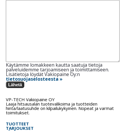
Käytämme lomakkeen kautta saatuja tietoja
palveluidemme tarjoamiseen ja toimittamiseen.
Lisätietoja löydät Vakiopaine Oy:n
tietosuojaselosteesta »
Lähetä
VP-TECH Vakiopaine OY
Laaja hitsausalan tuotevalikoima ja tuotteiden
hinta/laatusuhde on kilpailukykyinen. Nopeat ja varmat
toimitukset.
TUOTTEET
TARJOUKSET