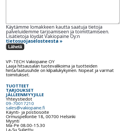
Käytämme lomakkeen kautta saatuja tietoja
palveluidemme tarjoamiseen ja toimittamiseen.
Lisätietoja löydät Vakiopaine Oy:n
tietosuojaselosteesta »
Lähetä
VP-TECH Vakiopaine OY
Laaja hitsausalan tuotevalikoima ja tuotteiden
hinta/laatusuhde on kilpailukykyinen. Nopeat ja varmat
toimitukset.
TUOTTEET
TARJOUKSET
JÄLLEENMYYJILLE
Yhteystiedot
09-70017210
sales@vakiopaine.fi
Käynti- ja postiosoite
Ormuspellontie 18, 00700 Helsinki
Myynti
Ma-Pe 08.00-15.30
La-Su Suljettu