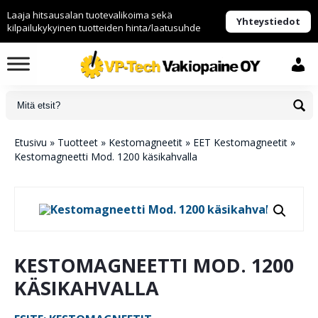
Laaja hitsausalan tuotevalikoima sekä
Yhteystiedot
kilpailukykyinen tuotteiden hinta/laatusuhde
Etusivu
»
Tuotteet
»
Kestomagneetit
»
EET Kestomagneetit
»
Kestomagneetti Mod. 1200 käsikahvalla
KESTOMAGNEETTI MOD. 1200
KÄSIKAHVALLA