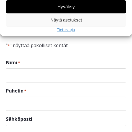
Hyväksy
Ota yhteyttä ja kysy lisää
Näytä asetukset
tuotteesta
Tietosuoja
"
" näyttää pakolliset kentät
*
Nimi
*
Puhelin
*
Sähköposti