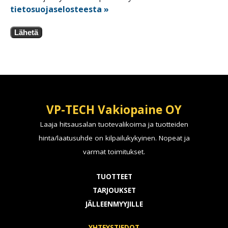
tietosuojaselosteesta »
Lähetä
VP-TECH Vakiopaine OY
Laaja hitsausalan tuotevalikoima ja tuotteiden
hinta/laatusuhde on kilpailukykyinen. Nopeat ja
varmat toimitukset.
TUOTTEET
TARJOUKSET
JÄLLEENMYYJILLE
YHTEYSTIEDOT