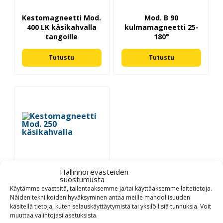
Kestomagneetti Mod.
Mod. B 90
400 LK käsikahvalla
kulmamagneetti 25-
tangoille
180°
Tutustu
Tutustu
Hallinnoi evästeiden
Kestomagneetti Mod.
suostumusta
250 käsikahvalla
Käytämme evästeitä, tallentaaksemme ja/tai käyttääksemme laitetietoja.
Näiden tekniikoiden hyväksyminen antaa meille mahdollisuuden
Tutustu
käsitellä tietoja, kuten selauskäyttäytymistä tai yksilöllisiä tunnuksia.
Voit
muuttaa
valintojasi
asetuksista
.