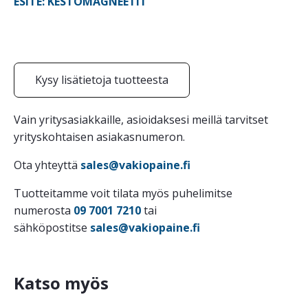
ESITE: KESTOMAGNEETIT
Kysy lisätietoja tuotteesta
Vain yritysasiakkaille, asioidaksesi meillä tarvitset
yrityskohtaisen asiakasnumeron.
Ota yhteyttä
sales@vakiopaine.fi
Tuotteitamme voit tilata myös puhelimitse
numerosta
09 7001 7210
tai
sähköpostitse
sales@vakiopaine.fi
Katso myös