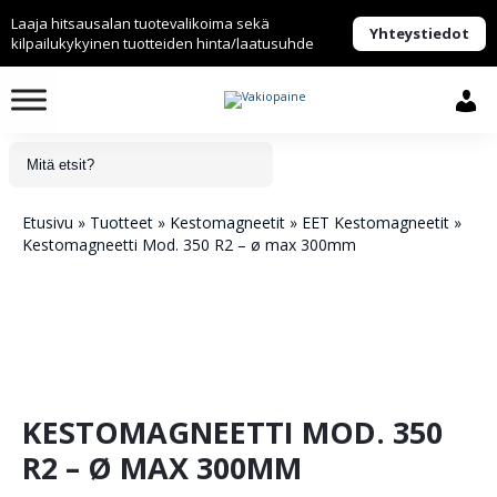
Laaja hitsausalan tuotevalikoima sekä
Yhteystiedot
kilpailukykyinen tuotteiden hinta/laatusuhde
Etusivu
»
Tuotteet
»
Kestomagneetit
»
EET Kestomagneetit
»
Kestomagneetti Mod. 350 R2 – ø max 300mm
KESTOMAGNEETTI MOD. 350
R2 – Ø MAX 300MM