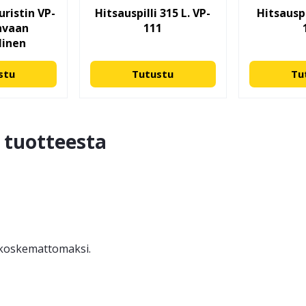
ristin VP-
Hitsauspilli 315 L. VP-
Hitsauspi
hvaan
111
linen
stu
Tutustu
Tu
ä tuotteesta
ä koskemattomaksi.