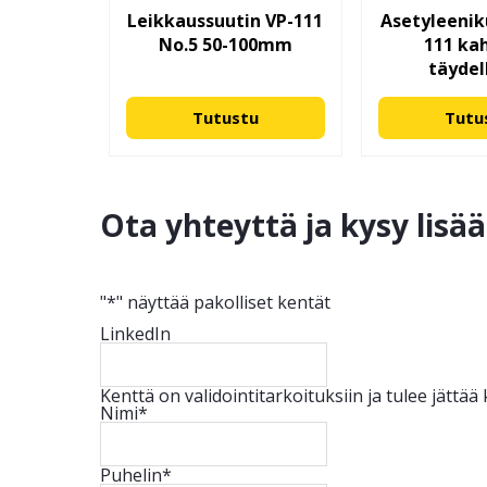
Leikkaussuutin VP-111
Asetyleeniku
No.5 50-100mm
111 ka
täydel
Tutustu
Tutu
Ota yhteyttä ja kysy lisä
"
*
" näyttää pakolliset kentät
LinkedIn
Kenttä on validointitarkoituksiin ja tulee jättä
Nimi
*
Puhelin
*