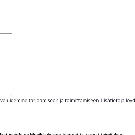
veluidemme tarjoamiseen ja toimittamiseen. Lisätietoja löy
/laatusuhde on kilpailukykyinen. Nopeat ja varmat toimitukset.