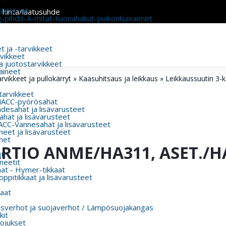
liittimet
n hinta/laatusuhde
g-pihdit-A-mitat-kuonahakut-puikonkuivaimet
 ja -tarvikkeet
rvikkeet
a juotostarvikkeet
aineet
rvikkeet ja pullokärryt
»
Kaasuhitsaus ja leikkaus
»
Leikkaussuutin 3-
 tarvikkeet
MACC-pyörösahat
esahat ja lisävarusteet
hat ja lisävarusteet
CC-Vannesahat ja lisävarusteet
eet ja lisävarusteet
met
RTIO ANME/HA311, ASET./HA
t
eetit
aat - Hymer-tikkaat
ppitikkaat ja lisävarusteet
aat
usverhot ja suojaverhot / Lämpösuojakangas
kit
ojukset