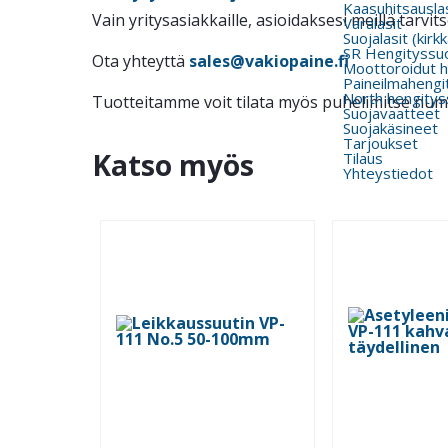
Kaasuhitsauslas
Vain yritysasiakkaille, asioidaksesi meillä tarv
Varalasit
Suojalasit (kirk
SR Hengityssu
Ota yhteyttä
sales@vakiopaine.fi
Moottoroidut h
Paineilmahengi
North hengitys
Tuotteitamme voit tilata myös puhelimitse nu
Suojavaatteet
Suojakäsineet
Tarjoukset
Katso myös
Tilaus
Yhteystiedot