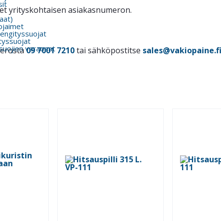
it
itset yrityskohtaisen asiakasnumeron.
kaat)
ojaimet
engityssuojat
tyssuojat
suojien varaosat
merosta
09 7001 7210
tai sähköpostitse
sales@vakiopaine.f