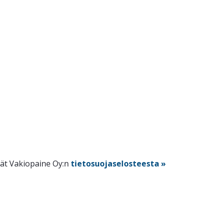
dät Vakiopaine Oy:n
tietosuojaselosteesta »