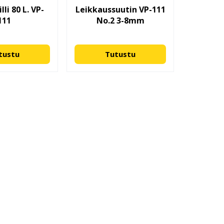
lli 80 L. VP-
Leikkaussuutin VP-111
111
No.2 3-8mm
tustu
Tutustu