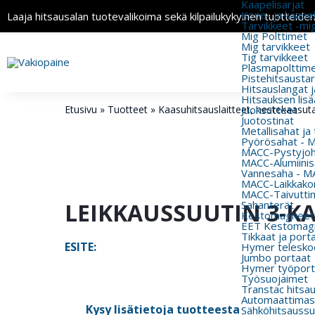
Kaapelisarjat
Kone- ja kaapeli
Laaja hitsausalan tuotevalikoima sekä kilpailukykyinen tuotteide
Tarvikkeet -mi
Mig Polttimet
Mig tarvikkeet
Tig tarvikkeet
Plasmapolttimet
Pistehitsausta
Hitsauslangat j
Hitsauksen lisä
Etusivu
»
Tuotteet
»
Kaasuhitsaus­laitteet, nestekaasu­ta
Juoksutteet
Juotostinat
Metallisahat ja
Pyörösahat - 
MACC-Pystyjohd
MACC-Alumiinisa
Vannesaha - MA
MACC-Laikkakon
MACC-Taivutti
LEIKKAUSSUUTIN 3-KA
Sahanterät
Kestomagneeti
EET Kestomagn
Tikkaat ja port
ESITE:
Hymer teleskoo
Jumbo portaat
Hymer työport
Työsuojaimet
Transtac hitsa
Automaattimas
Kysy lisätietoja tuotteesta
Sähköhitsaussu