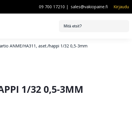
09 700 17210
|
sales@vakiopaine.fi
Kirjaudu
kartio ANME/HA311, aset./happi 1/32 0,5-3mm
PPI 1/32 0,5-3MM