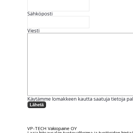
Sähköposti
Viesti
Käytämme lomakkeen kautta saatuja tietoja pal
Lähetä
VP-TECH Vakiopaine OY
Laaja hitsausalan tuotevalikoima ja tuotteiden hinta