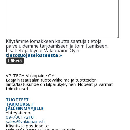
Käytämme lomakkeen kautta saatuja tietoja
palveluidemme tarjoamiseen ja toimittamiseen.
Lisätietoja löydät Vakiopaine Oy:n
tietosuojaselosteesta »
Lähetä
VP-TECH Vakiopaine OY
Laaja hitsausalan tuotevalikoima ja tuotteiden
hinta/laatusuhde on kilpailukykyinen. Nopeat ja varmat
toimitukset.
TUOTTEET
TARJOUKSET
JÄLLEENMYYJILLE
Yhteystiedot
09-70017210
sales@vakiopaine.fi
Käynti- ja postiosoite
Ormuspellontie 18, 00700 Helsinki